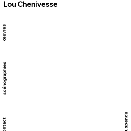
Lou Chenivesse
œuvres
scénographies