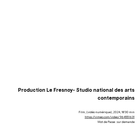
Production Le Fresnoy- Studio national des arts
contemporains
Film, (vidéo numérique), 2024, 18’30 min
https://vimeo.com/video/964551631
Mot de Passe : sur demande